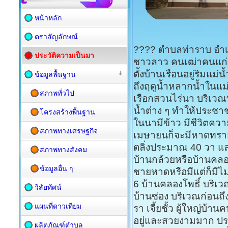
หน้าหลัก
ตราสัญลักษณ์
???? ตำบลท่าราบ อำเภอ
ประวัติความเป็นมา
ชาวลาว คนเฒ่าคนแก่
ตั้งบ้านเรือนอยู่ริมแม่น
ข้อมูลพื้นฐาน
ถึงฤดูน้ำหลากน้ำในแม่
สภาพทั่วไป
เรือกสวนไร่นา บริเวณที่
น้ำต่าง ๆ ทำให้ประชา
โครงสร้างพื้นฐาน
ในนามีข้าว มีชีวิตความเ
สภาพทางเศรษฐกิจ
เมษายนก็จะมีหาดทรา
ตลิ่งประมาณ 40 วา แล
สภาพทางสังคม
บ้านกล้วยหรือบ้านคลอ
ข้อมูลอื่น ๆ
ชายหาดหรือมีแต่ก็มีไม
6 บ้านคลองโพธิ์ บริเวณ
วิสัยทัศน์
บ้านซ่อง บริเวณก่อนถึ
แผนที่ดาวเทียม
รา เจี้ยชั้ว ผู้ใหญ่บ้าน
อยู่และสวยงามมาก ประ
ผลิตภัณฑ์ตำบล