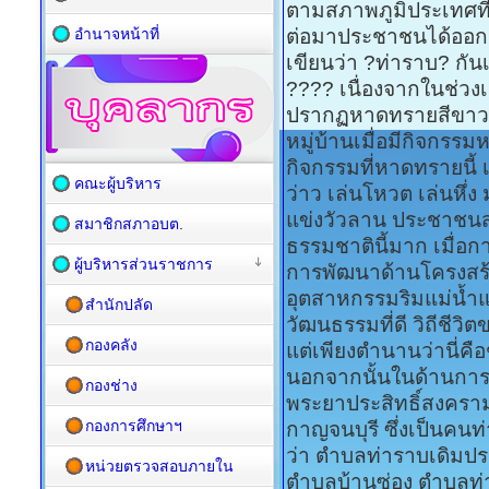
ตามสภาพภูมิประเทศที
อำนาจหน้าที่
ต่อมาประชาชนได้ออกเส
เขียนว่า ?ท่าราบ? กันเ
???? เนื่องจากในช่วง
ปรากฏหาดทรายสีขาว
หมู่บ้านเมื่อมีกิจกรร
กิจกรรมที่หาดทรายนี้
คณะผู้บริหาร
ว่าว เล่นโหวต เล่นหึ่ง 
แข่งวัวลาน ประชาชนสม
สมาชิกสภาอบต.
ธรรมชาตินี้มาก เมื่อ
ผู้บริหารส่วนราชการ
การพัฒนาด้านโครงสร้า
อุตสาหกรรมริมแม่น้ำ
สำนักปลัด
วัฒนธรรมที่ดี วิถีชีว
กองคลัง
แต่เพียงตำนานว่านี่ค
นอกจากนั้นในด้านการ
กองช่าง
พระยาประสิทธิ์สงคราม 
กองการศึกษาฯ
กาญจนบุรี ซึ่งเป็นคนท
ว่า ตำบลท่าราบเดิม
หน่วยตรวจสอบภายใน
ตำบลบ้านซ่อง ตำบลท่าร