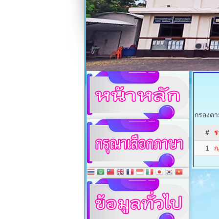
กรองตาม
#
ร
1
ก