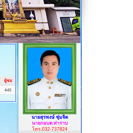
ผู้ชม
445
นายสุรพงษ์ ชุ่มจิต
นายกอบต.ท่าราบ
โทร.032-737824