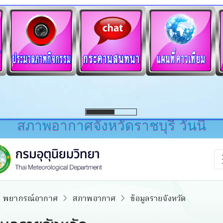
สภาพอากาศจังหวัดราชบุรี วันนี้